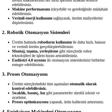
üretim makinelerinin her türlü işlemini uzaktan kontrol
edebilirsiniz.
Makine performansını
izleyebilir ve gerektiğinde müdahale
edebilirsiniz.
Verimli enerji kullanımı
sağlayarak, üretim maliyetlerini
düşürürsünüz.
2. Robotik Otomasyon Sistemleri
Üretim hattında
robotların kullanımı
ile daha hızlı, hatasız
ve verimli üretim gerçekleştirebilirsiniz.
Montaj, taşıma, yerleştirme
gibi süreçlerde robot
teknolojileri ile işlem hızını artırabilirsiniz.
Endüstri 4.0 uyumu
ile otomasyon sistemlerinizi birbirine
entegre edebilirsiniz.
3. Proses Otomasyonu
Üretim süreçlerindeki tüm aşamaları
otomatik olarak
kontrol edebilirsiniz.
Sıcaklık, basınç, hız
gibi parametreler sürekli izlenir ve
ayarlanır.
Proses optimizasyonu
yaparak, ürün kalitesini artırırsınız.
4. Enjeksiyon Makineleri Otomasyonu