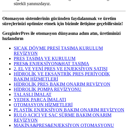
sürekli yanınızdayız.
Otomasyon sistemlerinin gücünden faydalanmak ve üretim
süreçlerinizi optimize etmek için bizimle iletişime geçebilirsiniz!
GezginlerPres ile otomasyon dünyasına adım atın, üretiminizi
hızlandırın
SICAK DÖVME PRESİ TAŞIMA KURULUM
REVİZYON
PRES TAŞIMA VE KURULUM
PRES& ENJEKSİYON&HAT TAŞIMA
2. EL VE YENİ PRES VE ENJEKSİYON SATIŞI
HİDROLİK VE EKSANTRİK PRES PERİYODİK
BAKIM HİZMETLERİ
HİDROLİK PRES BAKIM ONARIM REVİZYON
HİDROLİK POMPA REVİZYONU
TALAŞLI İMALAT
YEDEK PARÇA İMALATI
OTOMASYON HİZMETLERİ
PLASTİK ENJEKSİYON BAKIM ONARIM REVİZYON
RULO AÇICI VE SAC SÜRME BAKIM ONARIM
REVİZYON
MAKİNA&PRES&ENJEKSİYON OTOMASYONU