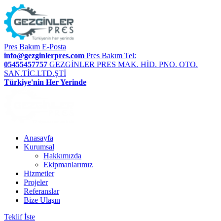
Pres Bakım E-Posta
info@gezginlerpres.com
Pres Bakım Tel:
05455457757
GEZGİNLER PRES MAK. HİD. PNO. OTO.
SAN.TİC.LTD.ŞTİ
Türkiye'nin Her Yerinde
Anasayfa
Kurumsal
Hakkımızda
Ekipmanlarımız
Hizmetler
Projeler
Referanslar
Bize Ulaşın
Teklif İste