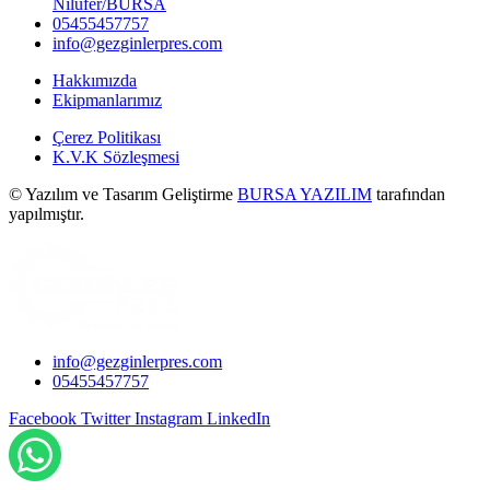
Nilüfer/BURSA
05455457757
info@gezginlerpres.com
Hakkımızda
Ekipmanlarımız
Çerez Politikası
K.V.K Sözleşmesi
©
Yazılım ve Tasarım Geliştirme
BURSA YAZILIM
tarafından
yapılmıştır.
info@gezginlerpres.com
05455457757
Facebook
Twitter
Instagram
LinkedIn