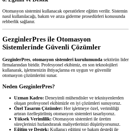
Otomasyon sistemini kullanacak operatörlere eğitim verilir. Sistemin
nasıl kullanılacağı, bakım ve arıza giderme prosedürleri konusunda
rehberlik sağlanır.
GezginlerPres ile Otomasyon
Sistemlerinde Güvenli Çözümler
GezginlerPres
,
otomasyon sistemleri kurulumunda
sektörün lider
firmalarından biridir. Profesyonel ekibimiz, en son teknolojileri
kullanarak, işletmenizin ihtiyaçlarına en uygun ve güvenilir
otomasyon çözümlerini sunar.
Neden GezginlerPres?
Uzman Kadro:
Deneyimli mühendisler ve teknisyenlerden
oluşan profesyonel ekibimizle en iyi çözümleri sunuyoruz.
Özel Tasarım Çözümler:
Her işletmeye özel, verimliliği
artıran özelleştirilmiş otomasyon sistemleri tasarlıyoruz.
Yüksek Verimlilik:
Otomasyon sistemleri ile üretim
süreçlerinizi hızlandırarak maliyetlerinizi düşürüyorsunuz.
Eğitim ve Destek:
Kullanıcı eğitimi ve bakım desteği ile